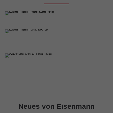
PARTNERSCHAFTLICH VORAN!
Eisenmann Management
WELTWEIT AKTIV!
Eisenmann Standorte
HERZLICH WILLKOMMEN!
Stellenangebote
Neues von Eisenmann