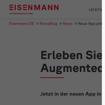
LEISTU
Eisenmann DE
NewsBlog
News
Neue App präse
Erleben Sie
Augmented 
Jetzt in der neuen App in 