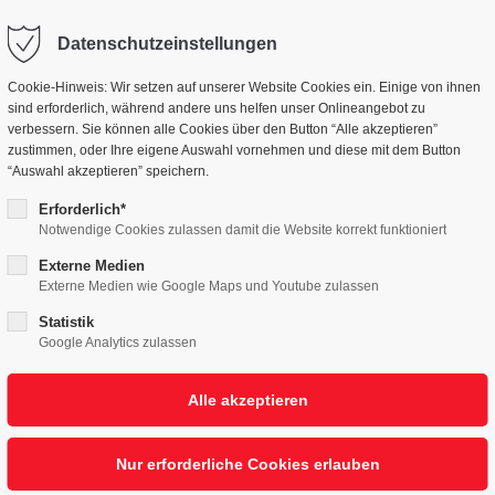
Datenschutzeinstellungen
NGEN
UNTERNEHMEN
MENSCHEN
NE
Cookie-Hinweis: Wir setzen auf unserer Website Cookies ein. Einige von ihnen
ntiert E-Cube System in Augmented Reality!
sind erforderlich, während andere uns helfen unser Onlineangebot zu
verbessern. Sie können alle Cookies über den Button “Alle akzeptieren”
zustimmen, oder Ihre eigene Auswahl vornehmen und diese mit dem Button
“Auswahl akzeptieren” speichern.
Erforderlich*
Notwendige Cookies zulassen damit die Website korrekt funktioniert
 das E-Cube System
Externe Medien
Externe Medien wie Google Maps und Youtube zulassen
Reality!
Statistik
Google Analytics zulassen
Ihrem App-Store verfügbar.