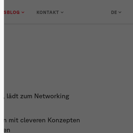
DE
WSBLOG
KONTAKT
t
, lädt zum Networking
ann mit cleveren Konzepten
nden