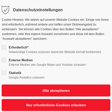
Datenschutzeinstellungen
NGEN
UNTERNEHMEN
MENSCHEN
NE
Cookie-Hinweis: Wir setzen auf unserer Website Cookies ein. Einige von ihnen
 AGRITECH Summit in Augsburg. 11. +. 12.09.2024
sind erforderlich, während andere uns helfen unser Onlineangebot zu
verbessern. Sie können alle Cookies über den Button “Alle akzeptieren”
zustimmen, oder Ihre eigene Auswahl vornehmen und diese mit dem Button
“Auswahl akzeptieren” speichern.
Erforderlich*
Notwendige Cookies zulassen damit die Website korrekt funktioniert
Summit 2024
Externe Medien
Externe Medien wie Google Maps und Youtube zulassen
Statistik
Google Analytics zulassen
ltung für Landmaschinen,
AGRITECH Summi
 sind dabei!
rem
Infostand
und erfahren Sie, wie Eisenm
henbeschichtung zu einer ressourcenschone