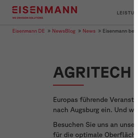
LEISTU
Eisenmann DE
NewsBlog
News
Eisenmann beim
AGRITECH 
Europas führende Veransta
nach Augsburg ein. Und wir
Besuchen Sie uns an unse
für die optimale Oberfläc