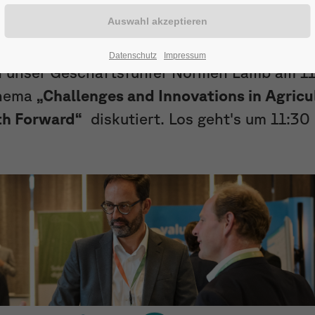
eitragen kann und Sie damit von einer län
Datenschutz
Impressum
nn unser Geschäftsführer Normen Lamb am 1
Thema
„Challenges and Innovations in Agricu
th Forward“
diskutiert. Los geht's um 11:30 